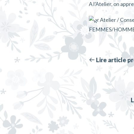
A l’Atelier, on appr
Atelier / Cons
FEMMES/HOMMES
Lire article 
L