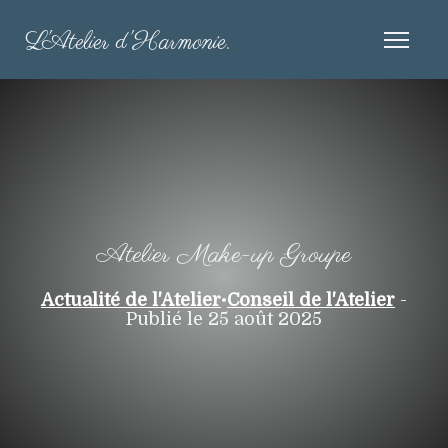
L'Atelier d'Harmonie
.
Atelier Make-up Groupe
Actualité de l'Atelier
•
Conseil de l'Atelier
-
Publié le 25 août 2025